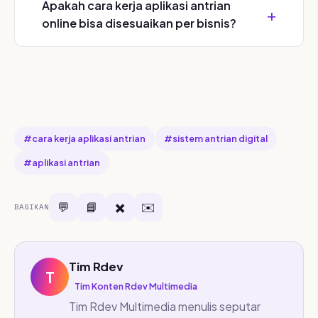
Apakah cara kerja aplikasi antrian
online bisa disesuaikan per bisnis?
#cara kerja aplikasi antrian
#sistem antrian digital
#aplikasi antrian
💬
📘
✖️
✉️
BAGIKAN
Tim Rdev
T
Tim Konten Rdev Multimedia
Tim Rdev Multimedia menulis seputar