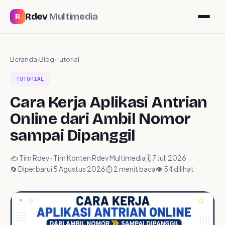
Rdev
Multimedia
R
Beranda
›
Blog
›
Tutorial
TUTORIAL
Cara Kerja Aplikasi Antrian
Online dari Ambil Nomor
sampai Dipanggil
✍️ Tim Rdev · Tim Konten Rdev Multimedia
🗓️ 7 Juli 2026
🔄 Diperbarui 5 Agustus 2026
⏱ 2 menit baca
👁️ 54 dilihat