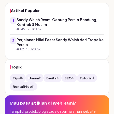
Artikel Populer
Sandy Walsh Resmi Gabung Persib Bandung,
1
Kontrak 3 Musim
👁️ 149 · 3 Juli 2026
Perjalanan Nilai Pasar Sandy Walsh dari Eropa ke
2
Persib
👁️ 82 · 4 Juli 2026
Topik
Tips
Umum
Berita
SEO
Tutorial
18
9
4
4
3
Rental Mobil
1
Mau pasang iklan di Web Kami?
Tampil di produk, blog atau sidebar halaman website