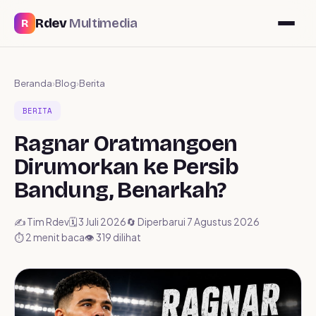
Rdev
Multimedia
R
Beranda
›
Blog
›
Berita
BERITA
Ragnar Oratmangoen
Dirumorkan ke Persib
Bandung, Benarkah?
✍️ Tim Rdev
🗓️ 3 Juli 2026
🔄 Diperbarui 7 Agustus 2026
⏱ 2 menit baca
👁️ 319 dilihat