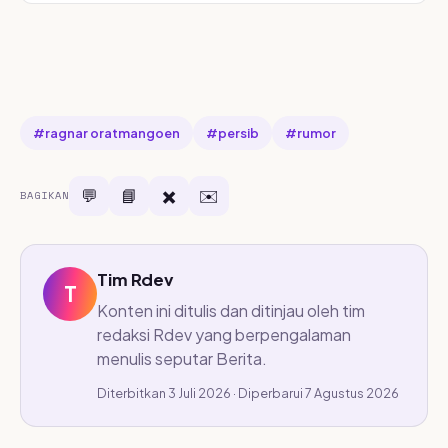
#ragnar oratmangoen
#persib
#rumor
💬
📘
✖️
✉️
BAGIKAN
Tim Rdev
T
Konten ini ditulis dan ditinjau oleh tim
redaksi Rdev yang berpengalaman
menulis seputar Berita.
Diterbitkan 3 Juli 2026 · Diperbarui 7 Agustus 2026