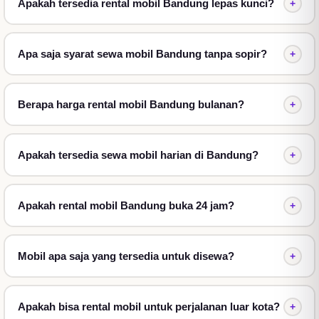
Pilihan Armada Beragam:
Temukan mobil yang
Apakah tersedia rental mobil Bandung lepas kunci?
+
sesuai dengan kebutuhan dan jumlah penumpang.
Layanan Profesional:
Staf kami siap membantu
Apa saja syarat sewa mobil Bandung tanpa sopir?
+
Anda dengan proses sewa yang mudah dan cepat.
Kenyamanan & Keamanan:
Kendaraan terawat
untuk perjalanan yang aman dan nyaman.
Berapa harga rental mobil Bandung bulanan?
+
Jangan biarkan kendala transportasi menghalangi
petualangan Anda di Kota Kembang. Percayakan
Apakah tersedia sewa mobil harian di Bandung?
+
kebutuhan sewa mobil Anda kepada kami dan rasakan
kemudahan menjelajahi setiap sudut Bandung.
Apakah rental mobil Bandung buka 24 jam?
+
Temukan Kemudahan Sewa Mobil di
Bandung untuk Perjalanan Anda
Mobil apa saja yang tersedia untuk disewa?
+
Merencanakan liburan atau perjalanan bisnis ke
Bandung? Memilih opsi transportasi yang tepat
adalah kunci untuk menikmati setiap momen tanpa
Apakah bisa rental mobil untuk perjalanan luar kota?
+
repot. Ketika Anda mencari
rental mobil Bandung