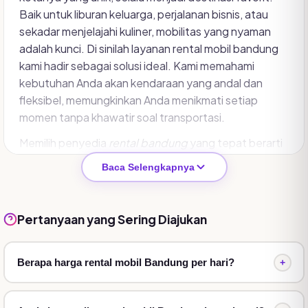
Baik untuk liburan keluarga, perjalanan bisnis, atau
sekadar menjelajahi kuliner, mobilitas yang nyaman
adalah kunci. Di sinilah layanan rental mobil bandung
kami hadir sebagai solusi ideal. Kami memahami
kebutuhan Anda akan kendaraan yang andal dan
fleksibel, memungkinkan Anda menikmati setiap
momen tanpa khawatir soal transportasi.
Memilih penyedia
rental bandung
yang tepat berarti
mendapatkan lebih dari sekadar kendaraan. Ini
Baca Selengkapnya
tentang pengalaman perjalanan yang mulus, aman,
dan efisien. Kami menawarkan berbagai pilihan
armada, mulai dari city car yang lincah hingga MPV
Pertanyaan yang Sering Diajukan
yang luas, semuanya terawat dengan baik dan siap
mengantar Anda ke tujuan.
Berapa harga rental mobil Bandung per hari?
+
Fleksibilitas Jadwal:
Sesuaikan durasi sewa
dengan rencana perjalanan Anda.