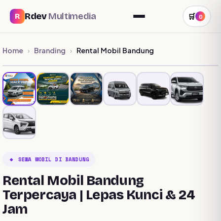
Rdev
Multimedia
R
🛒
0
Home
Branding
Rental Mobil Bandung
›
›
🔸 SEWA MOBIL DI BANDUNG
Rental Mobil Bandung
Terpercaya | Lepas Kunci & 24
Jam