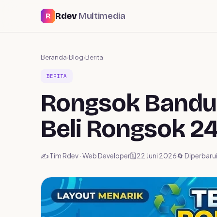
Rdev
Multimedia
R
Beranda
›
Blog
›
Berita
BERITA
Rongsok Bandun
Beli Rongsok 2
✍️ Tim Rdev · Web Developer
🗓️ 22 Juni 2026
🔄 Diperbaru