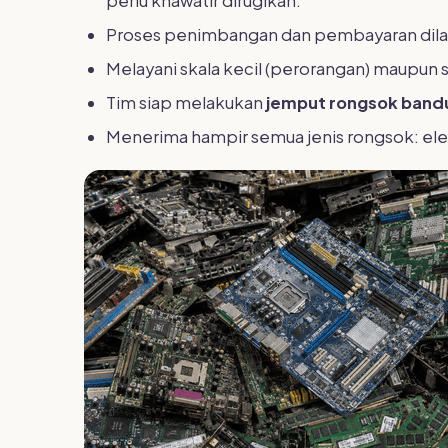
perlu khawatir dirugikan.
Proses penimbangan dan pembayaran dilak
Melayani skala kecil (perorangan) maupun s
Tim siap melakukan
jemput rongsok band
Menerima hampir semua jenis rongsok: elek