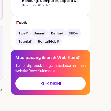
Bandung: Komputer, Laptop &
Elektronik Harga Tinggi
👁️ 265 · 22 Juni 2026
Topik
Tips
Umum
Berita
SEO
18
9
4
4
Tutorial
Rental Mobil
3
1
Mau pasang iklan di Web Kami?
Tampil di produk, blog atau sidebar halaman
website Rdev Multimedia!
KLIK DISINI
ia