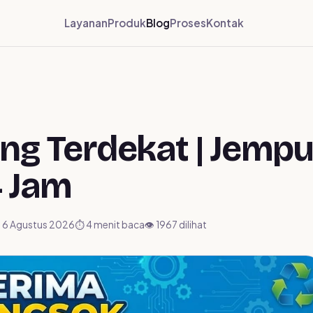
Layanan
Produk
Blog
Proses
Kontak
g Terdekat | Jempu
4 Jam
i 6 Agustus 2026
⏱ 4 menit baca
👁️ 1967 dilihat