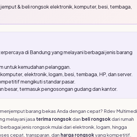
emput & beli rongsok elektronik, komputer, besi, tembaga,
rpercaya di Bandung yang melayani berbagai jenis barang
am untuk kemudahan pelanggan.
omputer, elektronik, logam, besi, tembaga, HP, dan server.
ompetitif mengikuti standar pasar.
pun besar, termasuk pengosongan gudang dan kantor.
 menjemput barang bekas Anda dengan cepat? Rdev Multimed
ng melayani jasa
terima rongsok
dan
beli rongsok
dari rumah
erbagai jenis rongsok mulai dari elektronik, logam, hingga
oses cepat, transparan, dan
harga rongsok
yang kompetitif.