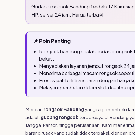
Gudang rongsok Bandung terdekat? Kami siap j
HP, server 24 jam. Harga terbaik!
📌 Poin Penting
Rongsok bandung adalah gudang rongsok te
bekas.
Menyediakan layanan jemput rongsok 24 j
Menerima berbagai macam rongsok seperti k
Proses jual-beli transparan dengan harga k
Melayani pembelian dalam skala kecil mau
Mencari
rongsok Bandung
yang siap membeli dan
adalah
gudang rongsok
terpercaya di Bandung ya
tangga, kantor, hingga perusahaan. Kami menerima b
barang rusak yang sudah tidak terpakai, dengan pr