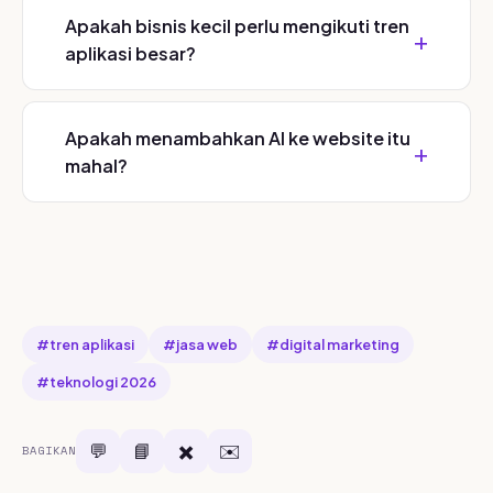
Apakah bisnis kecil perlu mengikuti tren
aplikasi besar?
Apakah menambahkan AI ke website itu
mahal?
#tren aplikasi
#jasa web
#digital marketing
#teknologi 2026
💬
📘
✖️
✉️
BAGIKAN