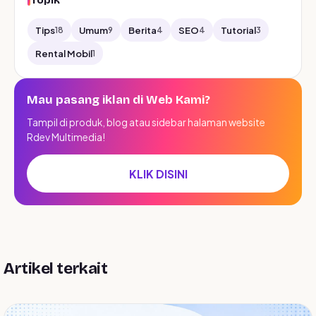
Topik
Tips
Umum
Berita
SEO
Tutorial
18
9
4
4
3
Rental Mobil
1
Mau pasang iklan di Web Kami?
Tampil di produk, blog atau sidebar halaman website
Rdev Multimedia!
KLIK DISINI
Artikel terkait