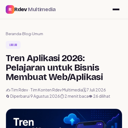
Rdev
Multimedia
R
Beranda
›
Blog
›
Umum
UMUM
Tren Aplikasi 2026:
Pelajaran untuk Bisnis
Membuat Web/Aplikasi
✍️ Tim Rdev · Tim Konten Rdev Multimedia
🗓️ 7 Juli 2026
🔄 Diperbarui 9 Agustus 2026
⏱ 2 menit baca
👁️ 26 dilihat