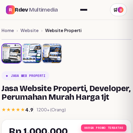
Rdev
Multimedia
R
🛒
0
Home
Website
Website Properti
›
›
🔸 JASA WEB PROPERTI
Jasa Website Properti, Developer,
Perumahan Murah Harga 1jt
★★★★★
4.9
1200+ (Orang)
Rp 1.000.000
HARGA PROMO TERBATAS