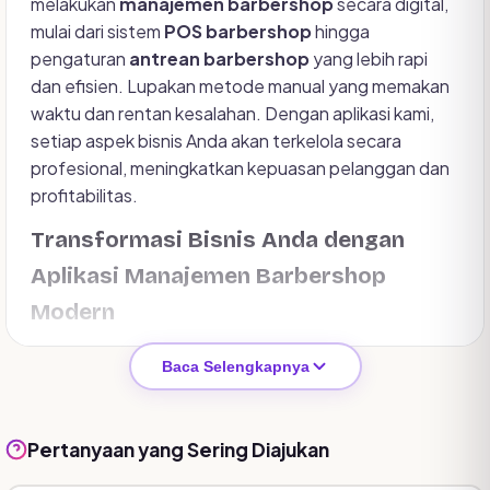
melakukan
manajemen barbershop
secara digital,
mulai dari sistem
POS barbershop
hingga
pengaturan
antrean barbershop
yang lebih rapi
dan efisien. Lupakan metode manual yang memakan
waktu dan rentan kesalahan. Dengan aplikasi kami,
setiap aspek bisnis Anda akan terkelola secara
profesional, meningkatkan kepuasan pelanggan dan
profitabilitas.
Transformasi Bisnis Anda dengan
Aplikasi Manajemen Barbershop
Modern
Di era digital ini, memiliki sistem manajemen yang
Baca Selengkapnya
handal adalah kunci keberhasilan. Aplikasi manajemen
barbershop kami menawarkan integrasi menyeluruh
untuk semua kebutuhan operasional. Dari
Pertanyaan yang Sering Diajukan
pencatatan transaksi harian hingga pengelolaan