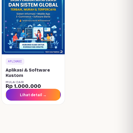
optimal dan pelanggan Anda selalu merasa dihargai.
Jangan lewatkan kesempatan untuk memiliki
aplikasi
barbershop
yang akan merevolusi cara Anda
menjalankan bisnis. Investasi pada teknologi ini
adalah langkah cerdas untuk pertumbuhan
berkelanjutan. Dapatkan kemudahan, efisiensi, dan
profesionalisme yang Anda butuhkan. Hubungi kami
sekarang untuk demo dan informasi lebih lanjut!
APLIKASI
Aplikasi & Software
Kustom
MULAI DARI
Rp 1.000.000
Lihat detail →