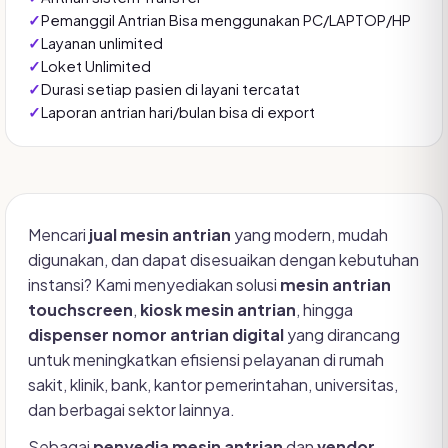
Pemanggil Antrian Bisa menggunakan PC/LAPTOP/HP
Layanan unlimited
Loket Unlimited
Durasi setiap pasien di layani tercatat
Laporan antrian hari/bulan bisa di export
Mencari
jual mesin antrian
yang modern, mudah
digunakan, dan dapat disesuaikan dengan kebutuhan
instansi? Kami menyediakan solusi
mesin antrian
touchscreen
,
kiosk mesin antrian
, hingga
dispenser nomor antrian digital
yang dirancang
untuk meningkatkan efisiensi pelayanan di rumah
sakit, klinik, bank, kantor pemerintahan, universitas,
dan berbagai sektor lainnya.
Sebagai
penyedia mesin antrian
dan
vendor