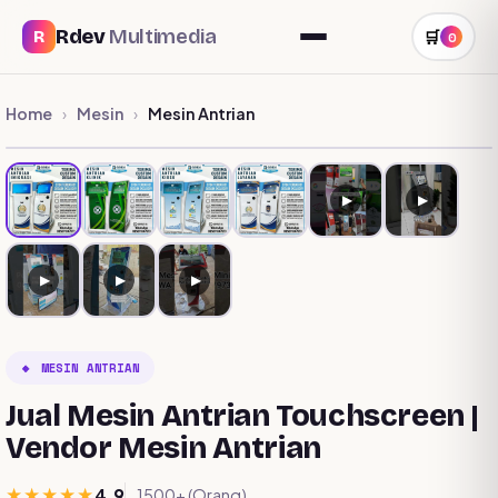
Rdev
Multimedia
R
🛒
0
Home
Mesin
Mesin Antrian
›
›
★ POPULER
▶
▶
▶
▶
▶
🔸 MESIN ANTRIAN
Jual Mesin Antrian Touchscreen |
Vendor Mesin Antrian
★★★★★
4.9
1500+ (Orang)