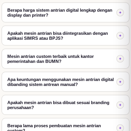
menggunakan monitor touchscreen yang responsif.
Berapa harga sistem antrian digital lengkap dengan
+
display dan printer?
Dispenser Nomor Antrian
Printer thermal mencetak nomor antrean secara
otomatis dengan cepat dan hemat biaya
Apakah mesin antrian bisa diintegrasikan dengan
+
aplikasi SIMRS atau BPJS?
operasional.
TV Display
Mesin antrian custom terbaik untuk kantor
Menampilkan nomor antrean aktif, loket tujuan,
+
pemerintahan dan BUMN?
informasi layanan, hingga video promosi perusahaan.
Voice Calling
Apa keuntungan menggunakan mesin antrian digital
+
Sistem memanggil pelanggan secara otomatis
dibanding sistem antrean manual?
menggunakan suara sehingga proses antrean lebih
jelas.
Apakah mesin antrian bisa dibuat sesuai branding
+
perusahaan?
Jenis Mesin Antrian yang Tersedia
Kami menyediakan berbagai pilihan sistem sesuai
Berapa lama proses pembuatan mesin antrian
kebutuhan instansi.
+
custom?