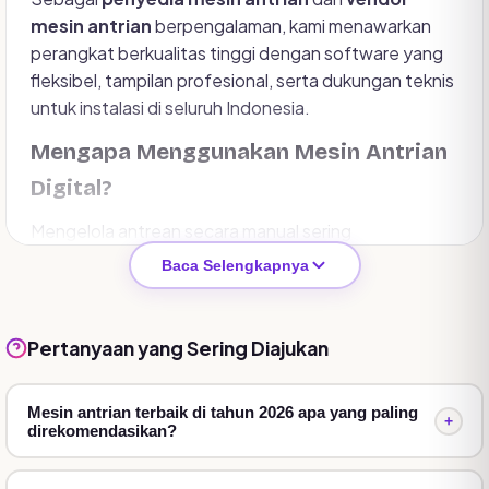
mesin antrian
berpengalaman, kami menawarkan
perangkat berkualitas tinggi dengan software yang
fleksibel, tampilan profesional, serta dukungan teknis
untuk instalasi di seluruh Indonesia.
Mengapa Menggunakan Mesin Antrian
Digital?
Mengelola antrean secara manual sering
menimbulkan masalah seperti antrean tidak teratur,
Baca Selengkapnya
pelanggan saling mendahului, hingga waktu tunggu
yang sulit dipantau.
Mesin antrian digital
membantu mengatasi masalah tersebut dengan
Pertanyaan yang Sering Diajukan
sistem otomatis yang mudah digunakan. Manfaat
utamanya:
Mesin antrian terbaik di tahun 2026 apa yang paling
+
direkomendasikan?
Pelayanan lebih cepat.
Mengurangi antrean panjang.