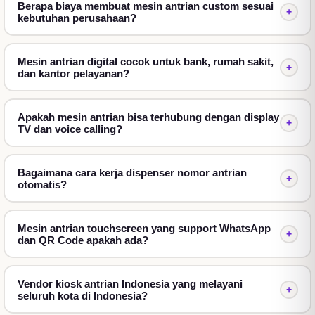
Berapa biaya membuat mesin antrian custom sesuai
Meminimalkan kesalahan petugas.
+
kebutuhan perusahaan?
Memberikan pengalaman pelanggan yang lebih
baik.
Mesin antrian digital cocok untuk bank, rumah sakit,
+
Meningkatkan citra profesional perusahaan.
dan kantor pelayanan?
Cara Kerja Mesin Antrian
Apakah mesin antrian bisa terhubung dengan display
Sistem bekerja dengan alur sederhana:
+
TV dan voice calling?
Pelanggan memilih jenis layanan melalui layar sentuh.
Mesin mencetak nomor antrean.
Bagaimana cara kerja dispenser nomor antrian
+
otomatis?
Nomor antrean tampil pada layar informasi.
Petugas memanggil nomor melalui komputer atau
Mesin antrian touchscreen yang support WhatsApp
tombol loket.
+
dan QR Code apakah ada?
Riwayat antrean tersimpan sebagai laporan.
Komponen Mesin Antrian
Vendor kiosk antrian Indonesia yang melayani
+
Kiosk Mesin Antrian
seluruh kota di Indonesia?
Kiosk menjadi pusat pengambilan nomor antrean