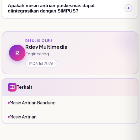
kebutuhan. Beberapa faktor yang memengaruhi:
Apakah mesin antrian puskesmas dapat
+
diintegrasikan dengan SIMPUS?
Fitur & spesifikasi — jumlah loket yang didukung,
layar sentuh, integrasi dengan sistem lain, dll.
Kualitas komponen yang digunakan (kamera,
printer, mini PC).
DITULIS OLEH
Rdev Multimedia
Layanan purna jual — garansi dan dukungan teknis
R
Engineering
yang menyertai.
06 Jul 2026
Kebutuhan kustomisasi sesuai alur kerja
puskesmas Anda.
Meski bervariasi, tujuan investasinya tetap sama:
Terkait
layanan yang lebih tertib, waktu tunggu lebih singkat,
dan tenaga medis bisa fokus pada pelayanan
Mesin Antrian Bandung
kesehatan, bukan administrasi antrean.
Mesin Antrian
Cara Memilih Penjual/Vendor Mesin
Antrian Puskesmas yang Tepat