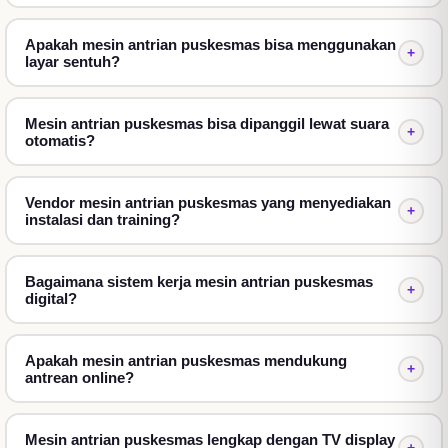
Software bawaan memakai sistem cluster/klaster
sehingga bisa melayani loket unlimited sekaligus,
Apakah mesin antrian puskesmas bisa menggunakan
+
lengkap dengan dashboard pemantauan yang bisa
layar sentuh?
diakses lewat PC, laptop, atau HP, serta laporan
antrean harian/bulanan yang bisa diekspor untuk
Mesin antrian puskesmas bisa dipanggil lewat suara
evaluasi.
+
otomatis?
Kiosk Layar Sentuh & Pemanggil
Vendor mesin antrian puskesmas yang menyediakan
Antrian Otomatis
+
instalasi dan training?
Pasien cukup memilih layanan lewat kiosk layar sentuh
yang intuitif untuk mendapatkan nomor antrean
Bagaimana sistem kerja mesin antrian puskesmas
+
secara mandiri, tanpa perlu antre di meja
digital?
pendaftaran. Nomor yang sudah diambil akan tampil
di layar display, dan begitu petugas menekan tombol
Apakah mesin antrian puskesmas mendukung
+
panggil, sistem
pemanggil antrian
akan
antrean online?
menyebutkan nomor sekaligus tujuan loket lewat
suara otomatis — jadi pasien tidak perlu terus-
Mesin antrian puskesmas lengkap dengan TV display
menerus melihat layar sambil menunggu.
+