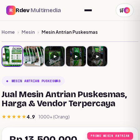
Rdev
Multimedia
R
🛒
0
Home
Mesin
Mesin Antrian Puskesmas
›
›
▶
▶
▶
🔸 MESIN ANTRIAN PUSKESMAS
Jual Mesin Antrian Puskesmas,
Harga & Vendor Terpercaya
★★★★★
4.9
1000+ (Orang)
Rp 13.500.000
PROMO MESIN ANTRIAN